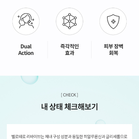
GYEONGSANG-DO
대구점
부산점
창원점