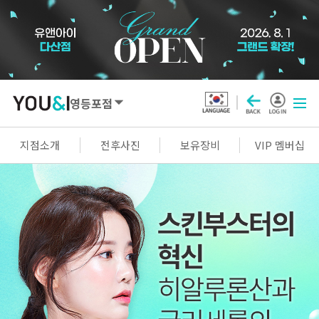
영등포점
SEOUL
지점소개
전후사진
보유장비
VIP 멤버십
강남점
선릉점
잠실점
왕십리점
명동점
홍대신촌점
영등포점
마곡점
건대점
구로점
여의도점
천호점
목동점
창동점
GYEONGGI / INCHEON