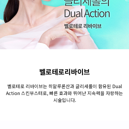
수원점
판교점
광교점
광명점
산본점
부천점
일산점
다산점
김포점
인천검단점
동탄점
평택점
안양점
부평점
안산점
의정부점
시흥배곧점
분당미금점
과천점
하남미사점
화성봉담점
경기광주점
벨로테로리바이브
CHUNGCHEONG-DO
벨로테로 리바이브는 히알루론산과 글리세롤이 함유된 Dual
Action 스킨부스터로, 빠른 효과와 뛰어난 지속력을 자랑하는
천안점
대전점
시술입니다.
JEOLLA-DO
광주점
목포점