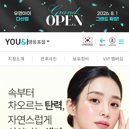
영등포점
SEOUL
지점소개
전후사진
보유장비
VIP 멤버십
강남점
선릉점
잠실점
왕십리점
명동점
홍대신촌점
영등포점
마곡점
건대점
구로점
여의도점
천호점
목동점
창동점
GYEONGGI / INCHEON