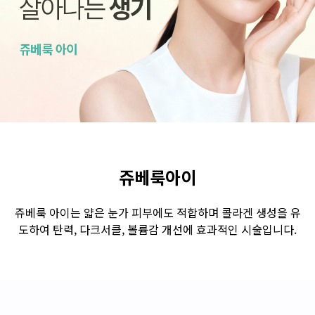
수원점
판교점
광교점
광명점
산본점
부천점
일산점
다산점
김포점
인천검단점
동탄점
평택점
안양점
부평점
안산점
의정부점
시흥배곧점
분당미금점
과천점
하남미사점
화성봉담점
경기광주점
쥬베룩아이
CHUNGCHEONG-DO
쥬베룩 아이는 얇은 눈가 피부에도 적합하며 콜라겐 생성을 유
도하여 탄력, 다크서클, 볼륨감 개선에 효과적인 시술입니다.
천안점
대전점
JEOLLA-DO
광주점
목포점