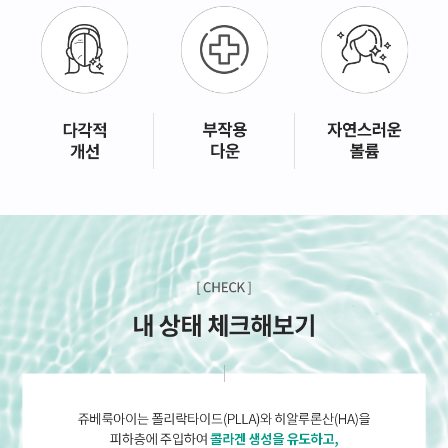
GYEONGSANG-DO
대구점
부산점
창원점