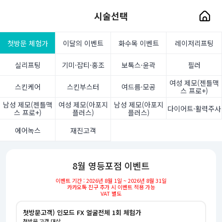
시술선택
첫방문 체험가
이달의 이벤트
화수목 이벤트
레이저리프팅
실리프팅
기미·잡티·홍조
보톡스·윤곽
필러
여성 제모(젠틀맥
스킨케어
스킨부스터
여드름·모공
스 프로+)
남성 제모(젠틀맥
여성 제모(아포지
남성 제모(아포지
다이어트·활력주사
스 프로+)
플러스)
플러스)
에어녹스
재진고객
8월 영등포점 이벤트
이벤트 기간 : 2026년 8월 1일 ~ 2026년 8월 31일
카카오톡 친구 추가 시 이벤트 적용 가능
VAT 별도
첫방문고객) 인모드 FX 얼굴전체 1회 체험가
첫방문 고객 대상