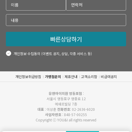
빠른상담하기
개인정보 수집동의 (이벤트 공지, 상담, 각종 서비스 등)
개인정보취급방침
가맹점문의
제휴안내
고객소리함
비급여공지
유앤아이의원 영등포점
:
서울시 영등포구 영중로 12
에쉐르빌딩 7층
대표
: 이상훈
전화번호
: 02-2636-6020
사업자번호
: 848-57-00255
Copyright ⓒ YOU&I all rights reserved