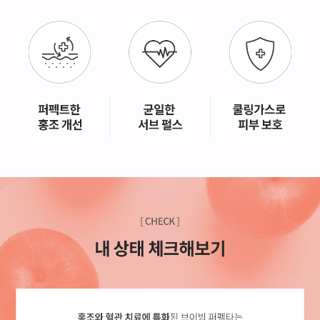
GYEONGSANG-DO
대구점
부산점
창원점