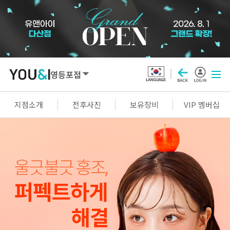
영등포점
SEOUL
지점소개
전후사진
보유장비
VIP 멤버십
강남점
선릉점
잠실점
왕십리점
명동점
홍대신촌점
영등포점
마곡점
건대점
구로점
여의도점
천호점
목동점
창동점
GYEONGGI / INCHEON