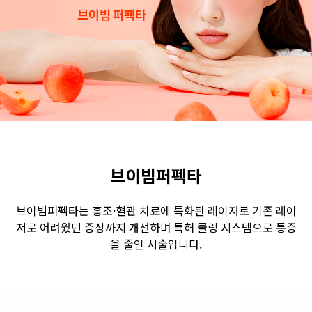
수원점
판교점
광교점
광명점
산본점
부천점
일산점
다산점
김포점
인천검단점
동탄점
평택점
안양점
부평점
안산점
의정부점
시흥배곧점
분당미금점
과천점
하남미사점
화성봉담점
경기광주점
브이빔퍼펙타
CHUNGCHEONG-DO
브이빔퍼펙타는 홍조·혈관 치료에 특화된 레이저로 기존 레이
저로 어려웠던 증상까지 개선하며 특허 쿨링 시스템으로 통증
천안점
대전점
을 줄인 시술입니다.
JEOLLA-DO
광주점
목포점