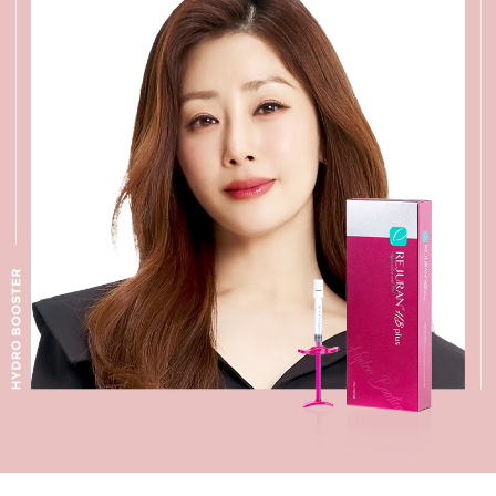
수원점
판교점
광교점
광명점
산본점
부천점
일산점
다산점
김포점
인천검단점
동탄점
평택점
안양점
부평점
안산점
의정부점
시흥배곧점
분당미금점
과천점
하남미사점
화성봉담점
경기광주점
CHUNGCHEONG-DO
천안점
대전점
JEOLLA-DO
광주점
목포점