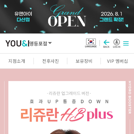
영등포점
SEOUL
지점소개
전후사진
보유장비
VIP 멤버십
강남점
선릉점
잠실점
왕십리점
명동점
홍대신촌점
영등포점
마곡점
건대점
구로점
여의도점
천호점
목동점
창동점
GYEONGGI / INCHEON