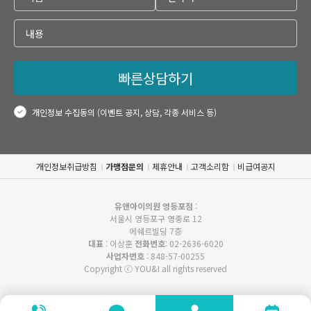
빠른상담하기
개인정보 수집동의 (이벤트 공지, 상담, 각종 서비스 등)
개인정보취급방침
가맹점문의
제휴안내
고객소리함
비급여공지
유앤아이의원 영등포점
:
서울시 영등포구 영중로 12
에쉐르빌딩 7층
대표
: 이상훈
전화번호
: 02-2636-6020
사업자번호
: 848-57-00255
Copyright ⓒ YOU&I all rights reserved