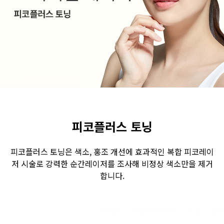
수원점
판교점
광교점
광명점
산본점
부천점
일산점
다산점
김포점
인천검단점
동탄점
평택점
안양점
부평점
안산점
의정부점
시흥배곧점
분당미금점
과천점
하남미사점
화성봉담점
경기광주점
피코플러스 토닝
CHUNGCHEONG-DO
피코플러스 토닝은 색소, 홍조 개선에 효과적인 복합 피코레이
저 시술로 강력한 순간레이저를 조사해 비정상 색소만을 제거
천안점
대전점
합니다.
JEOLLA-DO
광주점
목포점