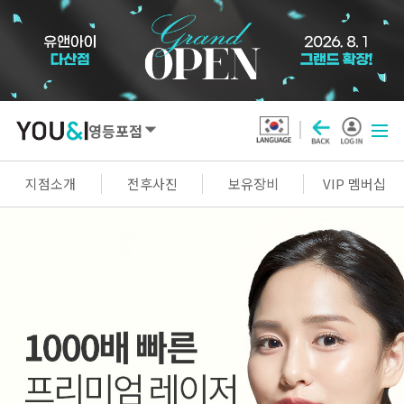
영등포점
SEOUL
지점소개
전후사진
보유장비
VIP 멤버십
강남점
선릉점
잠실점
왕십리점
명동점
홍대신촌점
영등포점
마곡점
건대점
구로점
여의도점
천호점
목동점
창동점
GYEONGGI / INCHEON