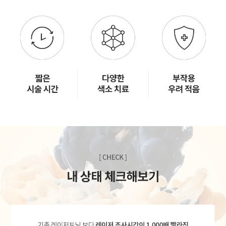
GYEONGSANG-DO
대구점
부산점
창원점