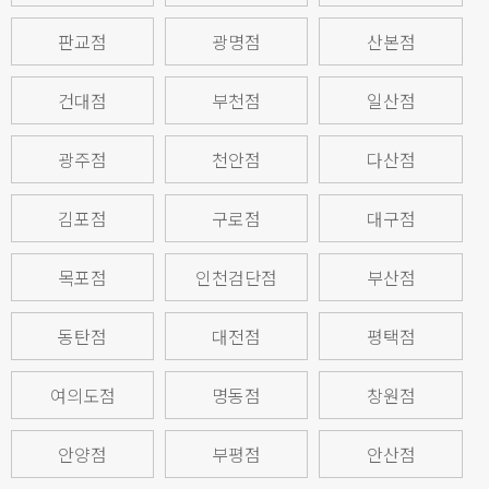
판교점
광명점
산본점
건대점
부천점
일산점
광주점
천안점
다산점
김포점
구로점
대구점
목포점
인천검단점
부산점
동탄점
대전점
평택점
여의도점
명동점
창원점
안양점
부평점
안산점