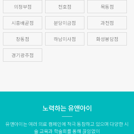
의정부점
천호점
목동점
시흥배곧점
분당미금점
과천점
창동점
하남미사점
화성봉담점
경기광주점
노력하는 유앤아이
유앤아이는 여러 의료 캠페인에 적극 동참하고 있으며 다양한 시
술 교육과 학술회를 통해 끊임없이