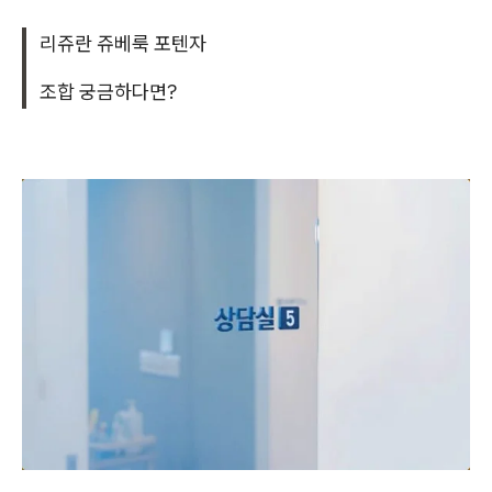
리쥬란 쥬베룩 포텐자
조합 궁금하다면?