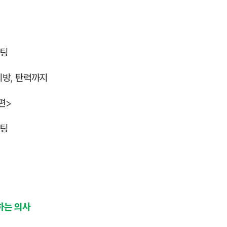
프팅
지방, 탄력까지
편>
프팅
하는 의사