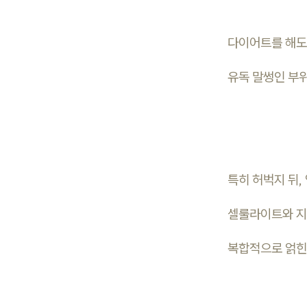
다이어트를 해도
유독 말썽인 부
특히 허벅지 뒤,
셀룰라이트와 지
복합적으로 얽힌