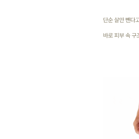
단순 살만 뺀다
바로 피부 속 구