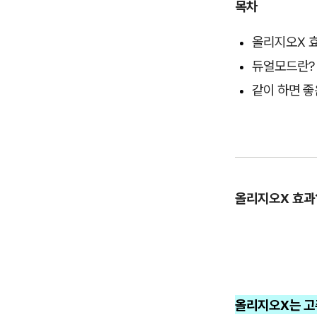
목차
올리지오X 
듀얼모드란?
같이 하면 좋
올리지오X 효과
올리지오X는 고