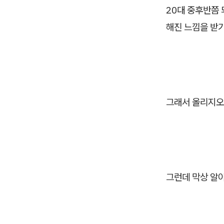
20대 중후반쯤 
해진 느낌을 받기
그래서
올리지오
그런데 막상 알