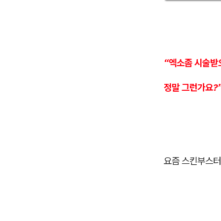
“엑소좀 시술받
정말 그런가요?
요즘 스킨부스터