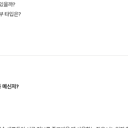
 있을까?
부 타입은?
통 메신저?