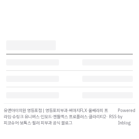
유앤아이의원 영등포점 | 영등포피부과·써마지FLX·울쎄라피 프
Powered
라임·슈링크 유니버스·인모드·젠틀맥스 프로플러스·클라리티2·
RSS
·
by
피코슈어·보톡스·필러 피부과 공식 블로그
Inblog