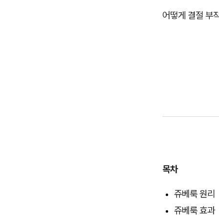
어떻게 결절 부
목차
쥬베룩 원리
쥬베룩 효과