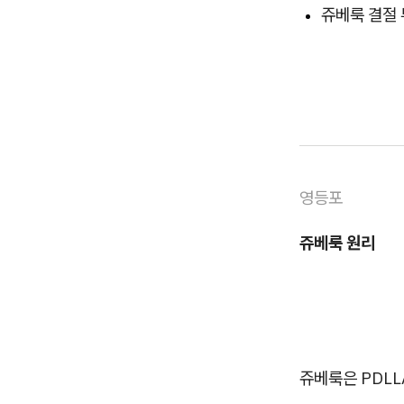
쥬베룩 결절
영등포
쥬베룩 원리
쥬베룩은 PDL