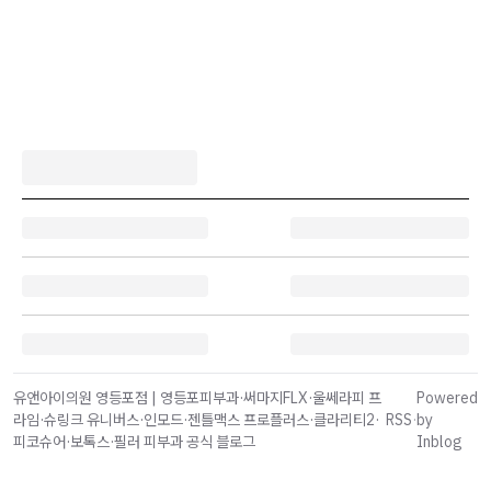
유앤아이의원 영등포점 | 영등포피부과·써마지FLX·울쎄라피 프
Powered
라임·슈링크 유니버스·인모드·젠틀맥스 프로플러스·클라리티2·
RSS
·
by
피코슈어·보톡스·필러 피부과 공식 블로그
Inblog