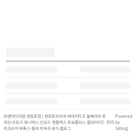
유앤아이의원 영등포점 | 영등포피부과·써마지FLX·울쎄라피 프
Powered
라임·슈링크 유니버스·인모드·젠틀맥스 프로플러스·클라리티2·
RSS
·
by
피코슈어·보톡스·필러 피부과 공식 블로그
Inblog