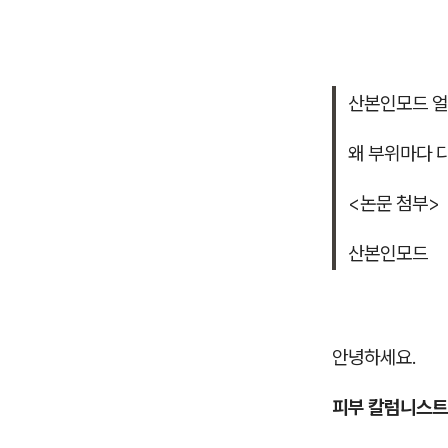
산본인모드 얼
왜 부위마다 
<논문 첨부>
산본인모드
안녕하세요.
피부 칼럼니스트