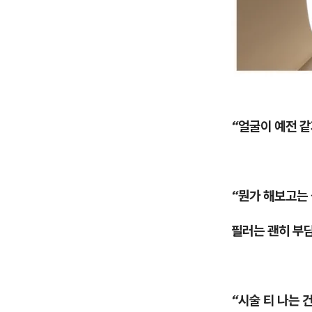
“얼굴이 예전 같지
“뭔가 해보고는
필러는 괜히 부담
“시술 티 나는 