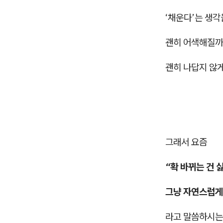
‘채운다’는 생각
괜히 어색해질까 
괜히 나답지 않게
그래서 요즘
“확 바뀌는 건 
그냥 자연스럽게
라고 말씀하시는