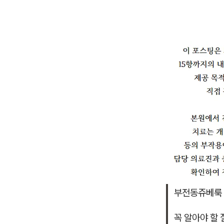
부전동쥬베룩 
꼭 알아야 할