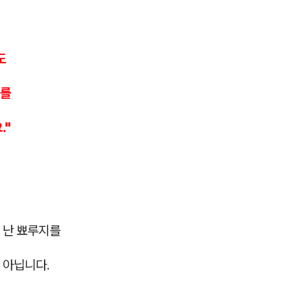
도
기를
."
 난 뾰루지를
 아닙니다.