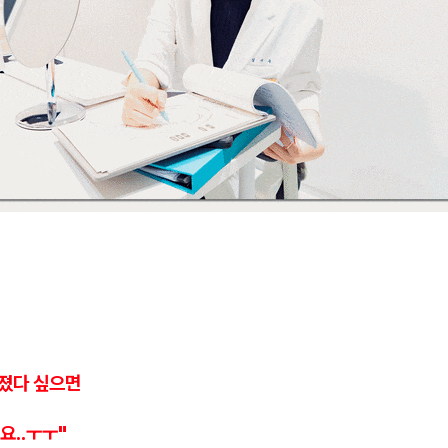
아졌다 싶으면
요..ㅜㅜ"